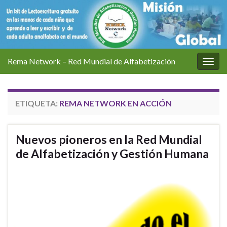
Rema Network – Red Mundial de Alfabetización
Alter
la
nave
ETIQUETA:
REMA NETWORK EN ACCIÓN
Nuevos pioneros en la Red Mundial
de Alfabetización y Gestión Humana