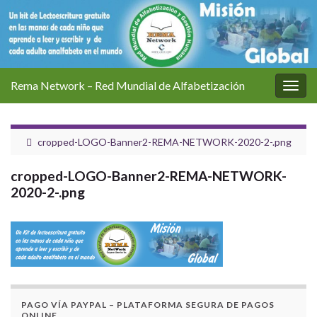
Rema Network – Red Mundial de Alfabetización
Alter
la
nave
cropped-LOGO-Banner2-REMA-NETWORK-2020-2-.png
cropped-LOGO-Banner2-REMA-NETWORK-
2020-2-.png
PAGO VÍA PAYPAL – PLATAFORMA SEGURA DE PAGOS
ONLINE