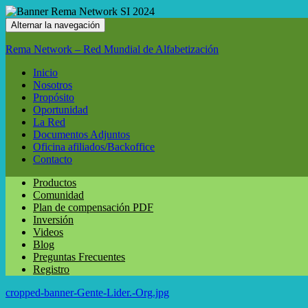
Alternar la navegación
Rema Network – Red Mundial de Alfabetización
Inicio
Nosotros
Propósito
Oportunidad
La Red
Documentos Adjuntos
Oficina afiliados/Backoffice
Contacto
Productos
Comunidad
Plan de compensación PDF
Inversión
Videos
Blog
Preguntas Frecuentes
Registro
cropped-banner-Gente-Lider.-Org.jpg