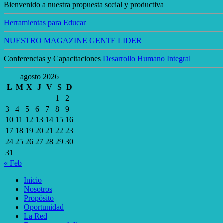
Bienvenido a nuestra propuesta social y productiva
Herramientas para Educar
NUESTRO MAGAZINE GENTE LIDER
Conferencias y Capacitaciones
Desarrollo Humano Integral
agosto 2026
L
M
X
J
V
S
D
1
2
3
4
5
6
7
8
9
10
11
12
13
14
15
16
17
18
19
20
21
22
23
24
25
26
27
28
29
30
31
« Feb
Inicio
Nosotros
Propósito
Oportunidad
La Red