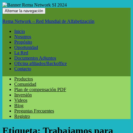
Alternar la navegación
Rema Network – Red Mundial de Alfabetización
Inicio
Nosotros
Propósito
Oportunidad
La Red
Documentos Adjuntos
Oficina afiliados/Backoffice
Contacto
Productos
Comunidad
Plan de compensación PDF
Inversión
Videos
Blog
Preguntas Frecuentes
Registro
Etiqueta:
Trabajamos para