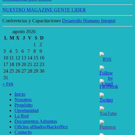
NUESTRO MAGAZINE GENTE LIDER
Conferencias y Capacitaciones
Desarrollo Humano Integral
agosto 2026
L
M
X
J
V
S
D
1
2
3
4
5
6
7
8
9
10
11
12
13
14
15
16
17
18
19
20
21
22
23
24
25
26
27
28
29
30
31
« Feb
Inicio
Nosotros
Propósito
Oportunidad
La Red
Documentos Adjuntos
Oficina afiliados/Backoffice
Contacto