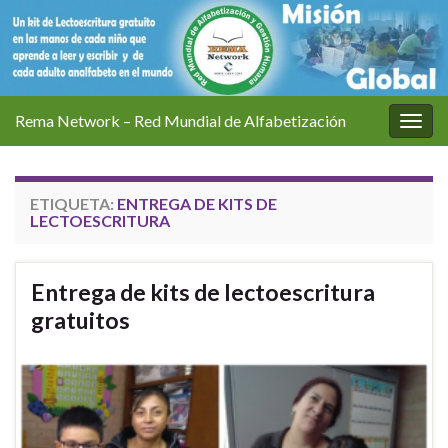
Rema Network – Red Mundial de Alfabetización
Alter
la
nave
ETIQUETA:
ENTREGA DE KITS DE
LECTOESCRITURA
Entrega de kits de lectoescritura
gratuitos