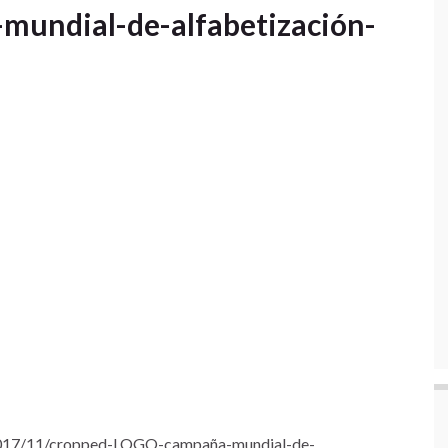
undial-de-alfabetización-
2017/11/cropped-LOGO-campaña-mundial-de-