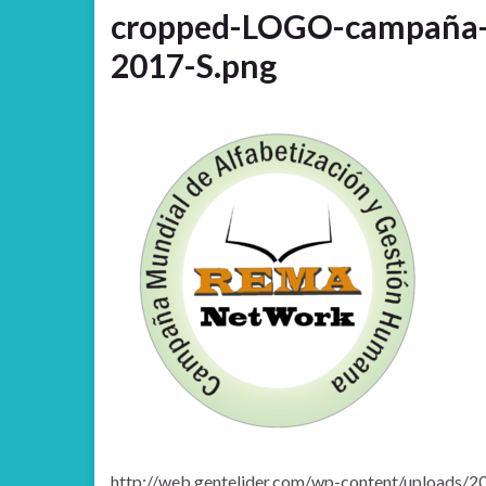
cropped-LOGO-campaña-m
2017-S.png
http://web.gentelider.com/wp-content/uploads/