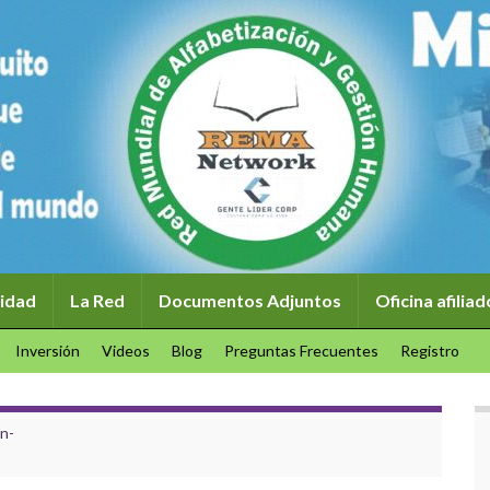
idad
La Red
Documentos Adjuntos
Oficina afilia
Inversión
Videos
Blog
Preguntas Frecuentes
Registro
n-