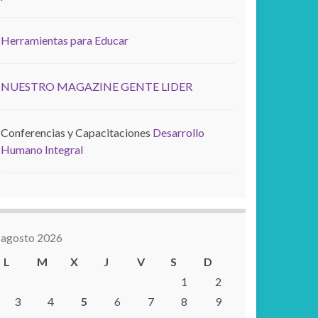
Herramientas para Educar
NUESTRO MAGAZINE GENTE LIDER
Conferencias y Capacitaciones
Desarrollo
Humano Integral
agosto 2026
L
M
X
J
V
S
D
1
2
3
4
5
6
7
8
9