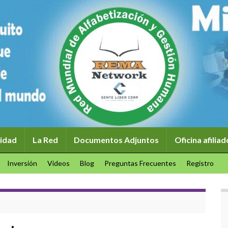
idad
La Red
Documentos Adjuntos
Oficina afilia
Inversión
Videos
Blog
Preguntas Frecuentes
Registro